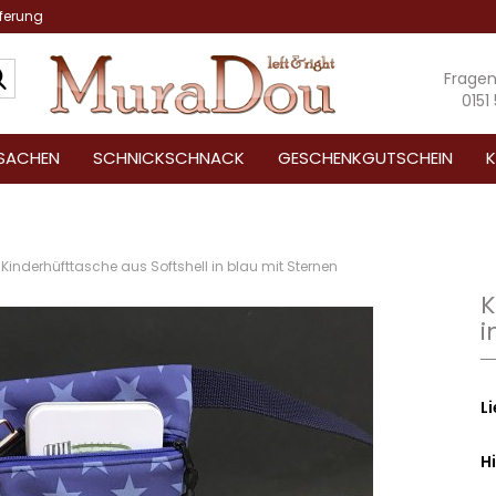
eferung
Suche...
Frage
0151
SACHEN
SCHNICKSCHNACK
GESCHENKGUTSCHEIN
K
Kinderhüfttasche aus Softshell in blau mit Sternen
K
i
Li
H