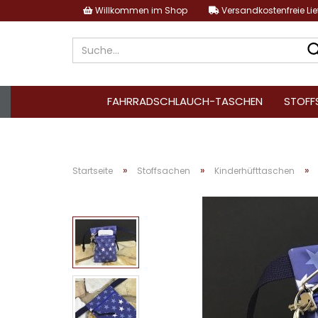
Willkommen im Shop
Versandkostenfreie Li
FAHRRADSCHLAUCH-TASCHEN
STOFF
»
»
»
Startseite
Stoffsachen
Kinderhüfttaschen