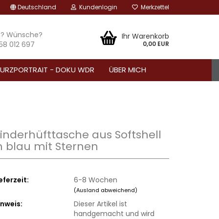
Deutschland
Kundenlogin
Merkzettel
n? Wünsche?
Ihr Warenkorb
 58 012 697
0,00 EUR
URZPORTRAIT - DOKU WDR
ÜBER MICH
inderhüfttasche aus Softshell
n blau mit Sternen
eferzeit:
6-8 Wochen
(Ausland abweichend)
inweis:
Dieser Artikel ist
handgemacht und wird