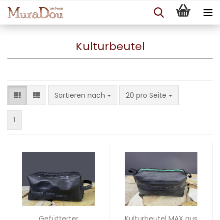
Kulturbeutel
Sortieren nach
pro Seite
Sortieren nach
20 pro Seite
1
Gefütterter
Kulturbeutel MAX aus