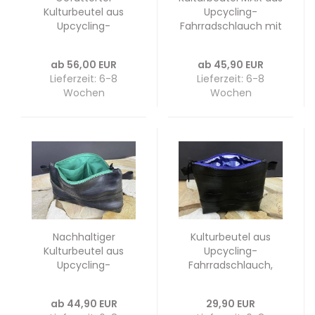
Kulturbeutel aus
Upcycling-
Upcycling-
Fahrradschlauch mit
Fahrradschlauch mit
Futter und optional
doppeltem
Innentaschen
ab 56,00 EUR
ab 45,90 EUR
Reißverschluss
Lieferzeit: 6-8
Lieferzeit: 6-8
Wochen
Wochen
Nachhaltiger
Kulturbeutel aus
Kulturbeutel aus
Upcycling-
Upcycling-
Fahrradschlauch,
Fahrradschlauch -
gefüttert, Fitness
gefüttert -
bag, Necessaires,
ab 44,90 EUR
29,90 EUR
kompakte Maße
Lunchbag, Brottüte