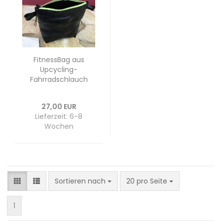
FitnessBag aus
Upcycling-
Fahrradschlauch
27,00 EUR
Lieferzeit: 6-8
Wochen
Sortieren nach
pro Seite
Sortieren nach
20 pro Seite
1