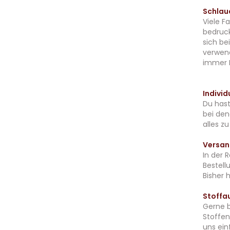
Schlau
Viele F
bedruck
sich be
verwend
immer E
Indivi
Du hast
bei den
alles z
Versan
In der 
Bestell
Bisher 
Stoffa
Gerne b
Stoffen
uns ein