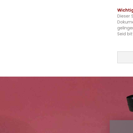
Wichti
Dieser 
Dokumen
gelinge
Seid bi