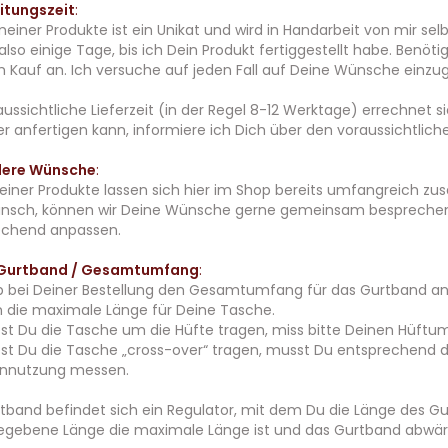
itungszeit
:
einer Produkte ist ein Unikat und wird in Handarbeit von mir selbs
also einige Tage, bis ich Dein Produkt fertiggestellt habe. Benöti
 Kauf an. Ich versuche auf jeden Fall auf Deine Wünsche einzu
aussichtliche Lieferzeit (in der Regel 8-12 Werktage) errechnet s
er anfertigen kann, informiere ich Dich über den voraussichtliche
ere Wünsche
:
einer Produkte lassen sich hier im Shop bereits umfangreich z
nsch, können wir Deine Wünsche gerne gemeinsam besprechen. 
echend anpassen.
Gurtband / Gesamtumfang
:
ib bei Deiner Bestellung den Gesamtumfang für das Gurtband a
n die maximale Länge für Deine Tasche.
t Du die Tasche um die Hüfte tragen, miss bitte Deinen Hüftu
t Du die Tasche „cross-over“ tragen, musst Du entsprechend d
nnutzung messen.
band befindet sich ein Regulator, mit dem Du die Länge des Gu
egebene Länge die maximale Länge ist und das Gurtband abwärts 