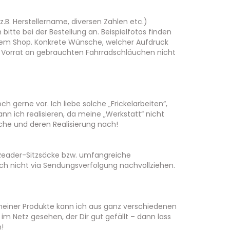
z.B. Herstellername, diversen Zahlen etc.)
itte bei der Bestellung an. Beispielfotos finden
inem Shop. Konkrete Wünsche, welcher Aufdruck
em Vorrat an gebrauchten Fahrradschläuchen nicht
h gerne vor. Ich liebe solche „Frickelarbeiten“,
ann ich realisieren, da meine „Werkstatt“ nicht
sche und deren Realisierung nach!
E-Reader-Sitzsäcke bzw. umfangreiche
sich nicht via Sendungsverfolgung nachvollziehen.
 meiner Produkte kann ich aus ganz verschiedenen
im Netz gesehen, der Dir gut gefällt – dann lass
!