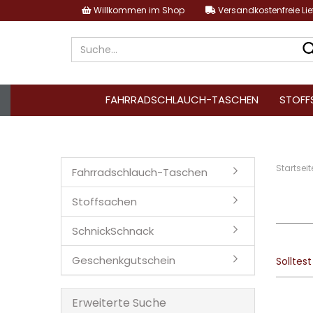
Willkommen im Shop
Versandkostenfreie Li
FAHRRADSCHLAUCH-TASCHEN
STOFF
Startseit
Fahrradschlauch-Taschen
Stoffsachen
SchnickSchnack
Geschenkgutschein
Solltes
Erweiterte Suche