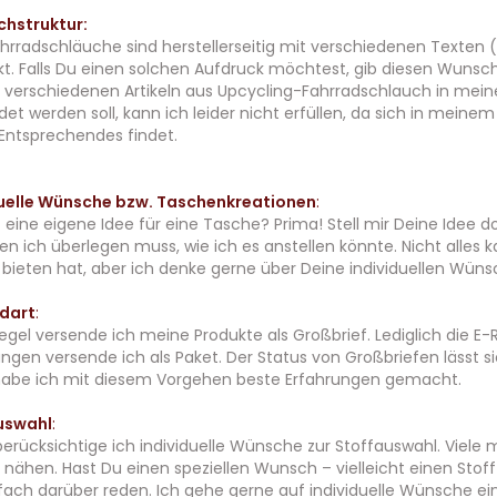
chstruktur:
ahrradschläuche sind herstellerseitig mit verschiedenen Texten (
t. Falls Du einen solchen Aufdruck möchtest, gib diesen Wunsch b
i verschiedenen Artikeln aus Upcycling-Fahrradschlauch in me
et werden soll, kann ich leider nicht erfüllen, da sich in mein
ntsprechendes findet.
duelle Wünsche bzw. Taschenkreationen
:
 eine eigene Idee für eine Tasche? Prima! Stell mir Deine Idee doc
en ich überlegen muss, wie ich es anstellen könnte. Nicht alles k
u bieten hat, aber ich denke gerne über Deine individuellen Wün
dart
:
Regel versende ich meine Produkte als Großbrief. Lediglich die 
ungen versende ich als Paket. Der Status von Großbriefen lässt 
habe ich mit diesem Vorgehen beste Erfahrungen gemacht.
uswahl
:
erücksichtige ich individuelle Wünsche zur Stoffauswahl. Viele
 nähen. Hast Du einen speziellen Wunsch – vielleicht einen Stoff 
fach darüber reden. Ich gehe gerne auf individuelle Wünsche ein