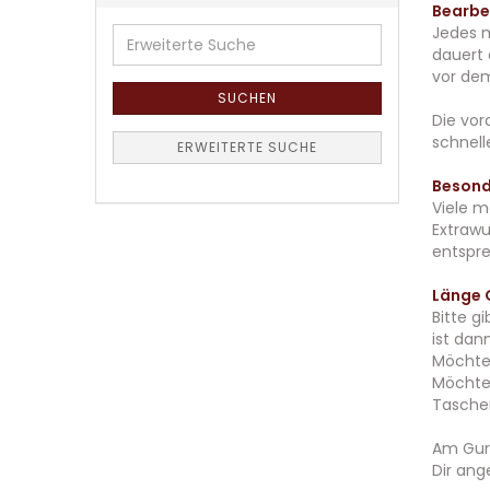
Bearbe
Jedes m
Erweiterte
dauert 
Suche
vor dem
SUCHEN
Die vor
schnell
ERWEITERTE SUCHE
Besond
Viele m
Extrawu
entspr
Länge 
Bitte g
ist dan
Möchtes
Möchtes
Tasche
Am Gurt
Dir ang