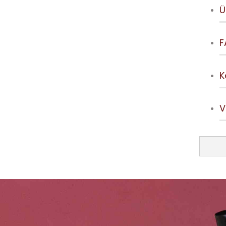
Ü
F
K
V