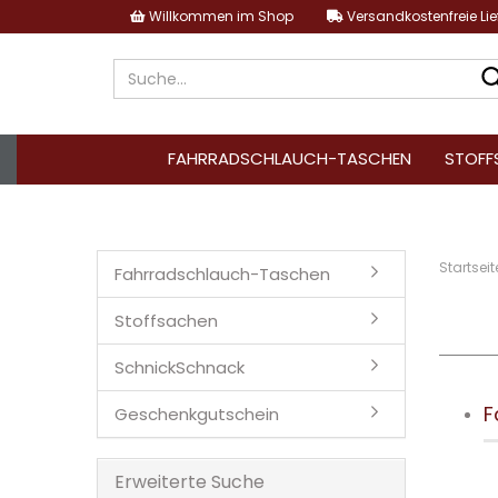
Willkommen im Shop
Versandkostenfreie Li
FAHRRADSCHLAUCH-TASCHEN
STOFF
Startseit
Fahrradschlauch-Taschen
Stoffsachen
SchnickSchnack
F
Geschenkgutschein
Erweiterte Suche