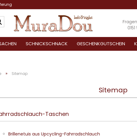
eferung
Suche...
Frage
0151
SACHEN
SCHNICKSCHNACK
GESCHENKGUTSCHEIN
K
»
e
Sitemap
Sitemap
ahrradschlauch-Taschen
Brillenetuis aus Upcycling-Fahrradschlauch