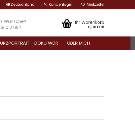
Deutschland
Kundenlogin
Merkzettel
n? Wünsche?
Ihr Warenkorb
 58 012 697
0,00 EUR
URZPORTRAIT - DOKU WDR
ÜBER MICH