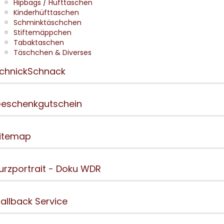
Hipbags / Hüfttaschen
Kinderhüfttaschen
Schminktäschchen
Stiftemäppchen
Tabaktaschen
Täschchen & Diverses
chnickSchnack
eschenkgutschein
itemap
urzportrait - Doku WDR
allback Service