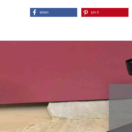
teilen
pin it