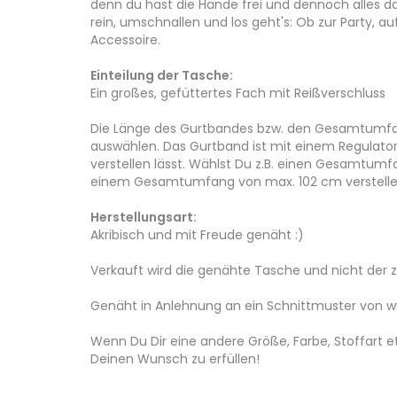
denn du hast die Hände frei und dennoch alles dab
rein, umschnallen und los geht's: Ob zur Party, auf
Accessoire.
Einteilung der Tasche:
Ein großes, gefüttertes Fach mit Reißverschluss
Die Länge des Gurtbandes bzw. den Gesamtumfan
auswählen. Das Gurtband ist mit einem Regulator
verstellen lässt. Wählst Du z.B. einen Gesamtumf
einem Gesamtumfang von max. 102 cm verstell
Herstellungsart:
Akribisch und mit Freude genäht :)
Verkauft wird die genähte Tasche und nicht der
Genäht in Anlehnung an ein Schnittmuster von 
Wenn Du Dir eine andere Größe, Farbe, Stoffart e
Deinen Wunsch zu erfüllen!