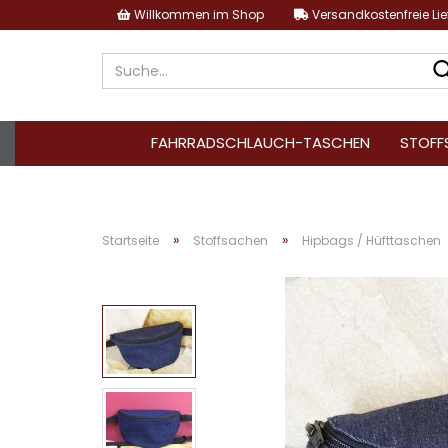
Willkommen im Shop
Versandkostenfreie Li
FAHRRADSCHLAUCH-TASCHEN
STOFF
»
»
Startseite
Stoffsachen
Hipbags / Hüfttaschen