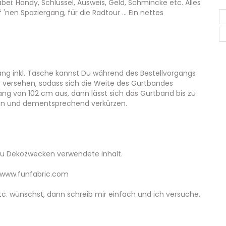
ei: Handy, Schlüssel, Ausweis, Geld, Schmincke etc. Alles
 'nen Spaziergang, für die Radtour ... Ein nettes
g inkl. Tasche kannst Du während des Bestellvorgangs
 versehen, sodass sich die Weite des Gurtbandes
ang von 102 cm aus, dann lässt sich das Gurtband bis zu
en und dementsprechend verkürzen.
 zu Dekozwecken verwendete Inhalt.
wwww.funfabric.com
tc. wünschst, dann schreib mir einfach und ich versuche,