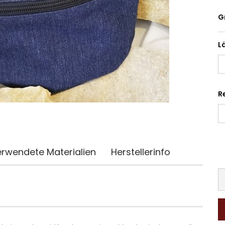
G
L
R
rwendete Materialien
Herstellerinfo