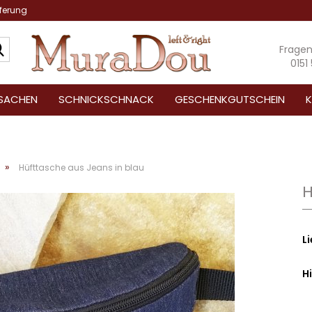
eferung
Suche...
Frage
0151
SACHEN
SCHNICKSCHNACK
GESCHENKGUTSCHEIN
K
»
Hüfttasche aus Jeans in blau
H
Li
H