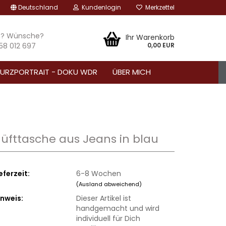
Deutschland
Kundenlogin
Merkzettel
n? Wünsche?
Ihr Warenkorb
 58 012 697
0,00 EUR
URZPORTRAIT - DOKU WDR
ÜBER MICH
üfttasche aus Jeans in blau
eferzeit:
6-8 Wochen
(Ausland abweichend)
inweis:
Dieser Artikel ist
handgemacht und wird
individuell für Dich