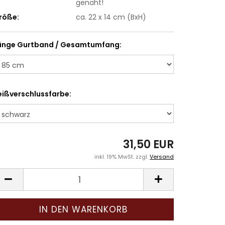
genäht!
röße:
ca. 22 x 14 cm (BxH)
änge Gurtband / Gesamtumfang:
eißverschlussfarbe:
31,50 EUR
inkl. 19% MwSt. zzgl.
Versand