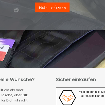
Mehr erfahren
ielle Wünsche?
Sicher einkaufen
llt die ein oder
Mitglied der Initiative
 Tasche, aber
DIE
"Fairness im Handel
für Dich ist nicht